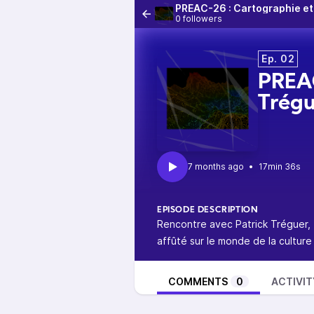
PREAC-26 : Cartographie et I
0 followers
Ep. 02
PREAC
Trégu
7 months ago
•
17min 36s
EPISODE DESCRIPTION
Rencontre avec Patrick Tréguer, f
affûté sur le monde de la culture 
COMMENTS
0
ACTIVIT